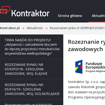
Strona główna
Aktualn
Kontraktor.pl
Aktualności
Rozeznanie rynku nr 03/RPLB/SZ/202
TRWA NABÓR DO PROJEKTU!
Rozeznanie r
„Aktywność i zatrudnienie kluczem
zawodowych
do lepszej przyszłości mieszkańców
województwa wielkopolskiego”
ROZEZNANIE RYNKU NR
03/03FD/18– SZKOLENIA
ZAWODOWE, WOJ. ŚLĄSKIE
Kontraktor Sp. z o.o. z
ROZEZNANIE RYNKU NR
zawodu Robotnik gospoda
05/016/19– SZKOLENIA
dziś stawiam na przysz
ZAWODOWE, WOJ. DOLNOŚLĄSKIE
Programu Operacyjnego
Rozeznanie rynku nr 04/016/19 –